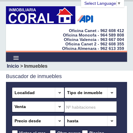
Select Language
▼
Oficina Canet - 962 608 412
Oficina Moncofa - 964 589 808
Oficina Valencia - 963 667 004
Inicio
Oficina Canet 2 - 962 608 355
Oficina Almenara - 962 613 359
Empresa
Inicio
> Inmuebles
Inmuebles
Buscador de inmuebles
Promociones
¿Quiere Vender?
Localidad
Tipo de inmueble
Cert. Energéticos
Venta
Peticiones
Precio desde
hasta
Enlaces
Vistas al mar
Obra nueva
Piscina