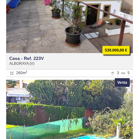
530.000,00 €
Casa - Ref. 223V
ALBORAYA (V)
2
260m
3
5
Venta