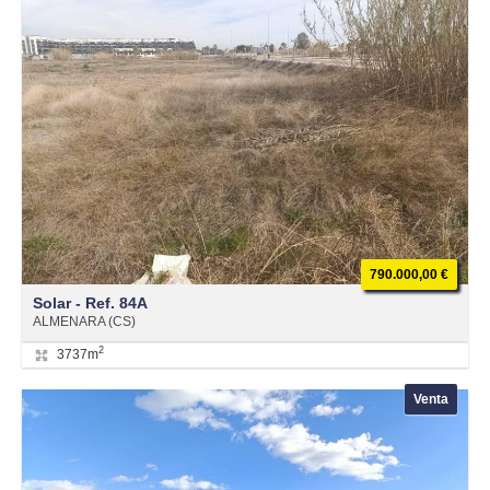
790.000,00 €
Solar - Ref. 84A
ALMENARA (CS)
2
3737m
Venta