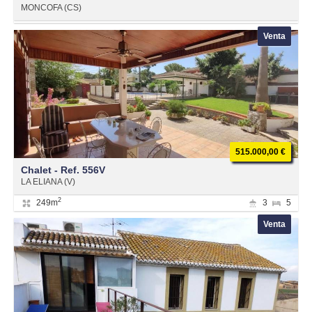
MONCOFA (CS)
Venta
515.000,00 €
Chalet - Ref. 556V
LA ELIANA (V)
2
249m
3
5
Venta