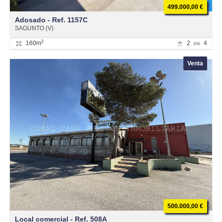
499.000,00 €
Adosado - Ref. 1157C
SAGUNTO (V)
2
160m
2
4
Venta
500.000,00 €
Local comercial - Ref. 508A