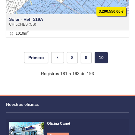
3.290.550,00 €
Solar - Ref. 516A
CHILCHES (CS)
2
1010m
Primero
8
9
10
Registros 181 a 193 de 193
Nuestras oficinas
Oficina Canet