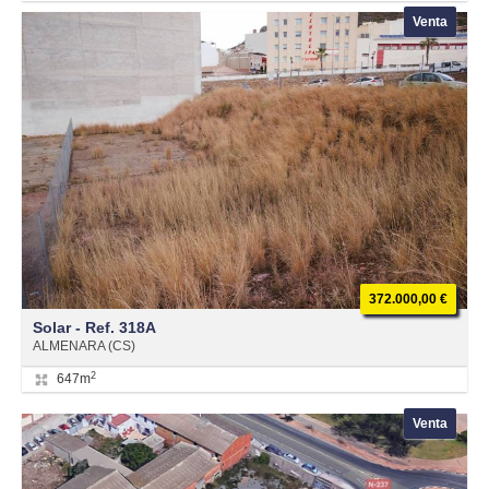
Venta
372.000,00 €
Solar - Ref. 318A
ALMENARA (CS)
2
647m
Venta