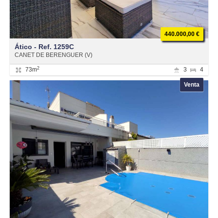
440.000,00 €
Ático - Ref. 1259C
CANET DE BERENGUER (V)
2
73m
3
4
Venta