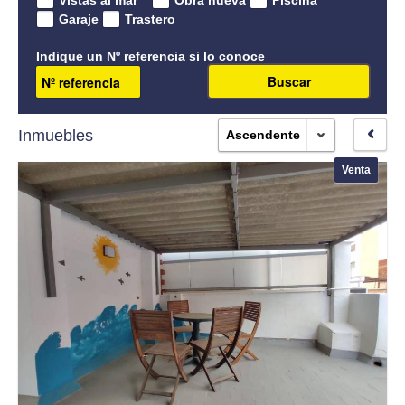
Garaje
Trastero
Contacto
Indique un Nº referencia si lo conoce
Oficina Canet de Berenguer
Buscar
Oficina de Moncofa
Inmuebles
Ascendente
Oficina de Valencia
Venta
Oficina Canet de Berenguer 2
Oficina Almenara