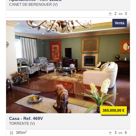
CANET DE BERENGUER (V)
2
3
Venta
365.000,00 €
Casa - Ref. 469V
TORRENTE (V)
2
385m
3
6