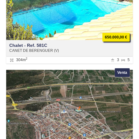
650.000,00 €
Chalet - Ref. 581C
CANET DE BERENGUER (V)
2
304m
3
5
Venta