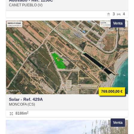
CANET PUEBLO (V)
3
4
Venta
769.000,00 €
Solar - Ref. 429A
MONCOFA (CS)
2
8186m
Venta