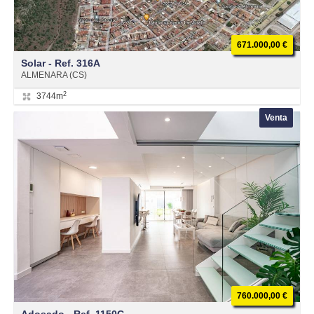
671.000,00 €
Solar - Ref. 316A
ALMENARA (CS)
2
3744m
Venta
760.000,00 €
Adosado - Ref. 1150C