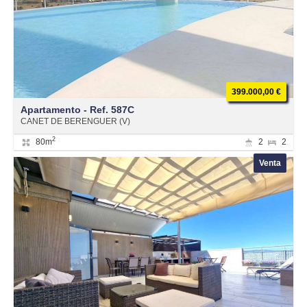
399.000,00 €
Apartamento - Ref. 587C
CANET DE BERENGUER (V)
2
80m
2
2
Venta