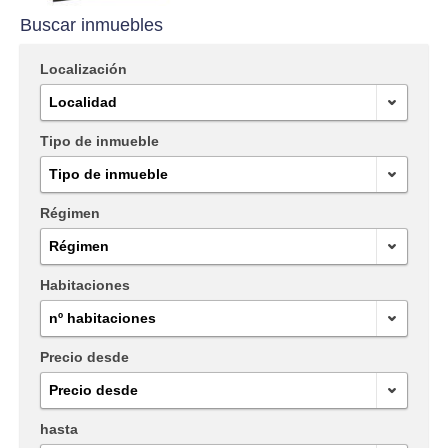
Buscar inmuebles
Contacto
Localización
Oficina Canet de Berenguer
Localidad
Oficina de Moncofa
Tipo de inmueble
Oficina de Valencia
Tipo de inmueble
Oficina Canet de Berenguer 2
Régimen
Oficina Almenara
Régimen
Habitaciones
nº habitaciones
Precio desde
Precio desde
hasta