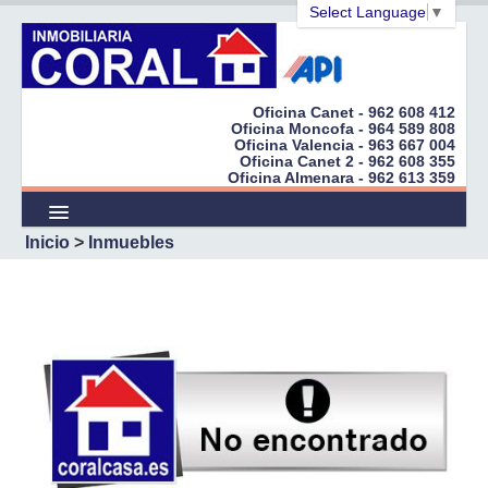
Select Language
▼
Oficina Canet - 962 608 412
Oficina Moncofa - 964 589 808
Oficina Valencia - 963 667 004
Inicio
Oficina Canet 2 - 962 608 355
Oficina Almenara - 962 613 359
Empresa
Inicio
>
Inmuebles
Inmuebles
Promociones
¿Quiere Vender?
Cert. Energéticos
Peticiones
Enlaces