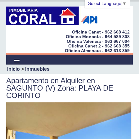
Select Language
▼
Oficina Canet - 962 608 412
Oficina Moncofa - 964 589 808
Oficina Valencia - 963 667 004
Inicio
Oficina Canet 2 - 962 608 355
Oficina Almenara - 962 613 359
Empresa
Inicio
>
Inmuebles
Inmuebles
Apartamento en Alquiler en
Promociones
SAGUNTO (V) Zona: PLAYA DE
CORINTO
¿Quiere Vender?
Cert. Energéticos
Peticiones
Enlaces