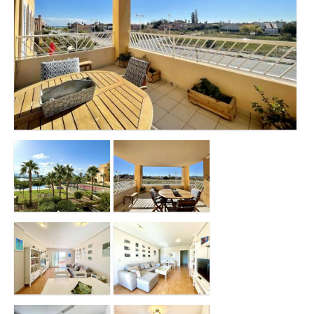
Contacto
Oficina Canet de Berenguer
Oficina de Moncofa
Oficina de Valencia
Oficina Canet de Berenguer 2
Oficina Almenara