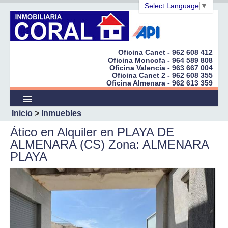
Select Language
▼
Oficina Canet - 962 608 412
Oficina Moncofa - 964 589 808
Oficina Valencia - 963 667 004
Inicio
Oficina Canet 2 - 962 608 355
Oficina Almenara - 962 613 359
Empresa
Inicio
>
Inmuebles
Inmuebles
Ático en Alquiler en PLAYA DE
Promociones
ALMENARA (CS) Zona: ALMENARA
PLAYA
¿Quiere Vender?
Cert. Energéticos
Peticiones
Enlaces