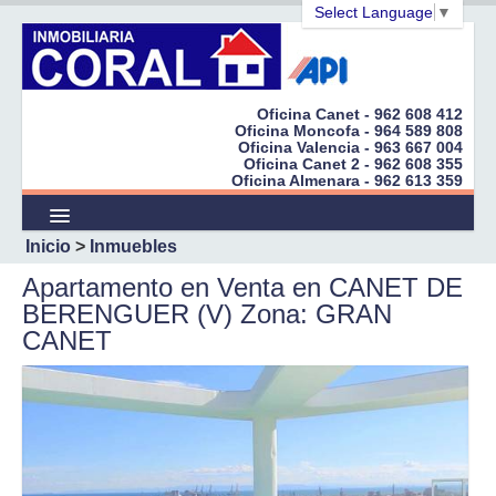
Select Language
▼
Oficina Canet - 962 608 412
Oficina Moncofa - 964 589 808
Oficina Valencia - 963 667 004
Inicio
Oficina Canet 2 - 962 608 355
Oficina Almenara - 962 613 359
Empresa
Inicio
>
Inmuebles
Inmuebles
Apartamento en Venta en CANET DE
Promociones
BERENGUER (V) Zona: GRAN
CANET
¿Quiere Vender?
Cert. Energéticos
Peticiones
Enlaces