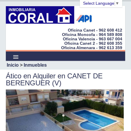
Select Language
▼
Oficina Canet - 962 608 412
Oficina Moncofa - 964 589 808
Oficina Valencia - 963 667 004
Inicio
Oficina Canet 2 - 962 608 355
Oficina Almenara - 962 613 359
Empresa
Inicio
>
Inmuebles
Inmuebles
Ático en Alquiler en CANET DE
Promociones
BERENGUER (V)
¿Quiere Vender?
Cert. Energéticos
Peticiones
Enlaces